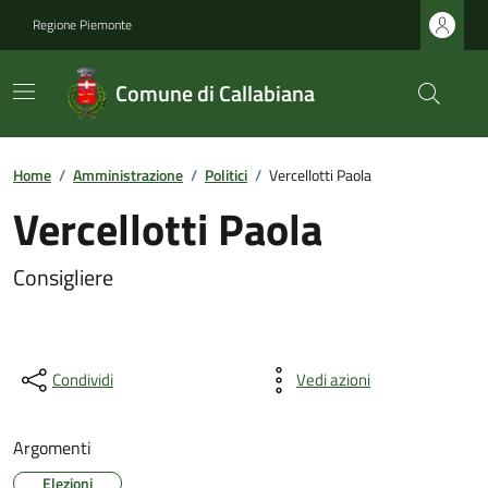
Regione Piemonte
Comune di Callabiana
Home
/
Amministrazione
/
Politici
/
Vercellotti Paola
Vercellotti Paola
Consigliere
Condividi
Vedi azioni
Argomenti
Elezioni