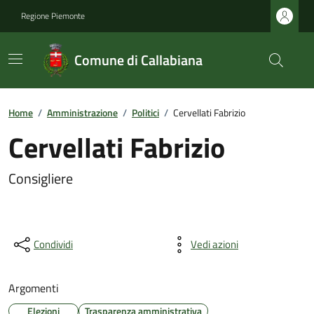
Regione Piemonte
Comune di Callabiana
Home
/
Amministrazione
/
Politici
/
Cervellati Fabrizio
Cervellati Fabrizio
Consigliere
Condividi
Vedi azioni
Argomenti
Elezioni
Trasparenza amministrativa