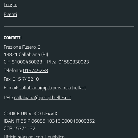
Luoghi
Eventi
CONTATTI
Frazione Fusero, 3
13821 Callabiana (BI)
C.F. 81000450023 - P.Iva: 01580330023
Telefono:
015745288
Fax: 015 745210
E-mail:
PEC:
CODICE UNIVOCO UF4VIX
IBAN IT 56 P 06085 10316 000015000352
CCP 15771132
Ufficio relazioni con il pubblico