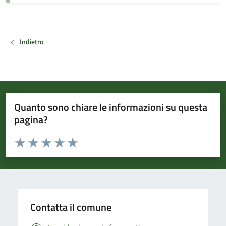
Indietro
Quanto sono chiare le informazioni su questa
pagina?
Valuta da 1 a 5 stelle la pagina
Valuta 1 stelle su 5
Valuta 2 stelle su 5
Valuta 3 stelle su 5
Valuta 4 stelle su 5
Valuta 5 stelle su 5
Contatta il comune