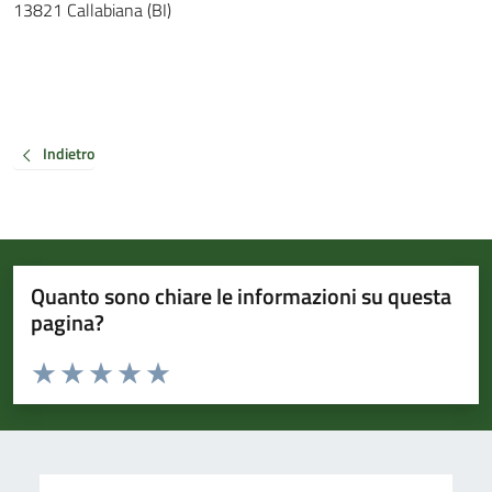
13821 Callabiana (BI)
Indietro
Quanto sono chiare le informazioni su questa
pagina?
Valuta da 1 a 5 stelle la pagina
Valuta 1 stelle su 5
Valuta 2 stelle su 5
Valuta 3 stelle su 5
Valuta 4 stelle su 5
Valuta 5 stelle su 5