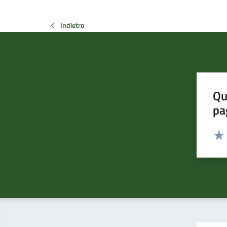
Indietro
Qu
pa
Valut
Valu