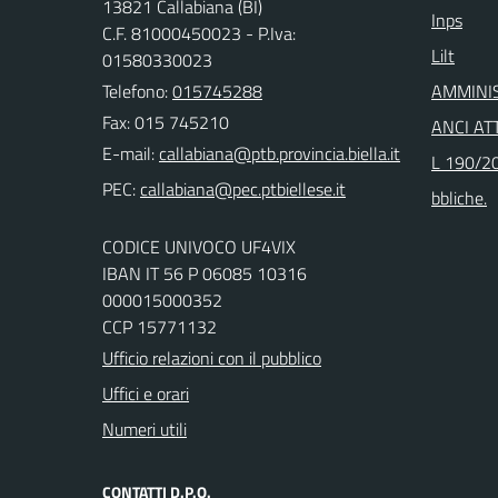
13821 Callabiana (BI)
Inps
C.F. 81000450023 - P.Iva:
Lilt
01580330023
Telefono:
015745288
AMMINI
Fax: 015 745210
ANCI ATT
E-mail:
L 190/20
PEC:
bbliche.
CODICE UNIVOCO UF4VIX
IBAN IT 56 P 06085 10316
000015000352
CCP 15771132
Ufficio relazioni con il pubblico
Uffici e orari
Numeri utili
CONTATTI D.P.O.