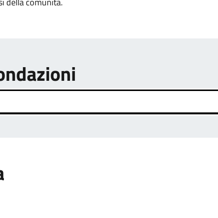
si della comunità.
fondazioni
a