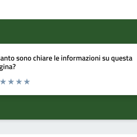
anto sono chiare le informazioni su questa
gina?
a da 1 a 5 stelle la pagina
ta 1 stelle su 5
Valuta 2 stelle su 5
Valuta 3 stelle su 5
Valuta 4 stelle su 5
Valuta 5 stelle su 5