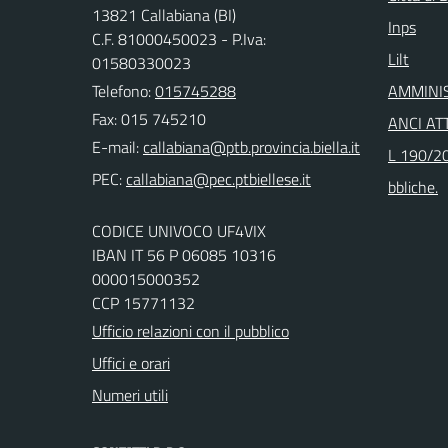
13821 Callabiana (BI)
Inps
C.F. 81000450023 - P.Iva:
Lilt
01580330023
Telefono:
015745288
AMMINI
Fax: 015 745210
ANCI ATT
E-mail:
L 190/20
PEC:
bbliche.
CODICE UNIVOCO UF4VIX
IBAN IT 56 P 06085 10316
000015000352
CCP 15771132
Ufficio relazioni con il pubblico
Uffici e orari
Numeri utili