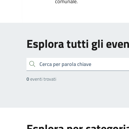
comunale.
Esplora tutti gli even
cerca
0
eventi trovati
Esplora per categori