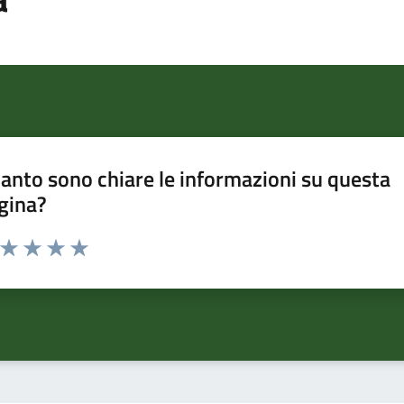
anto sono chiare le informazioni su questa
gina?
a da 1 a 5 stelle la pagina
ta 1 stelle su 5
Valuta 2 stelle su 5
Valuta 3 stelle su 5
Valuta 4 stelle su 5
Valuta 5 stelle su 5