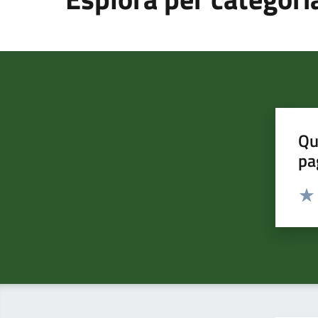
Qu
pa
Valut
Valu