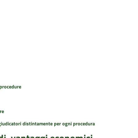
e procedure
re
ggiudicatori distintamente per ogni procedura
idi, vantaggi economici