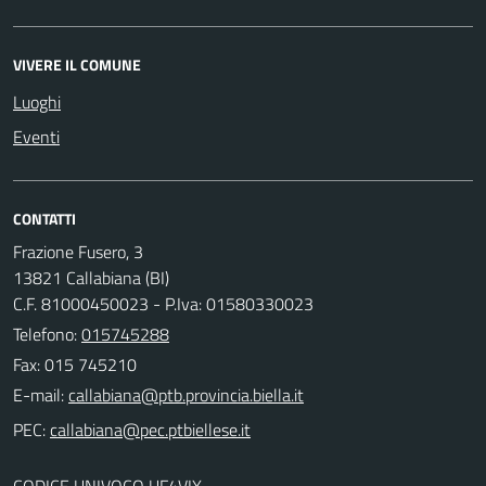
VIVERE IL COMUNE
Luoghi
Eventi
CONTATTI
Frazione Fusero, 3
13821 Callabiana (BI)
C.F. 81000450023 - P.Iva: 01580330023
Telefono:
015745288
Fax: 015 745210
E-mail:
PEC:
CODICE UNIVOCO UF4VIX