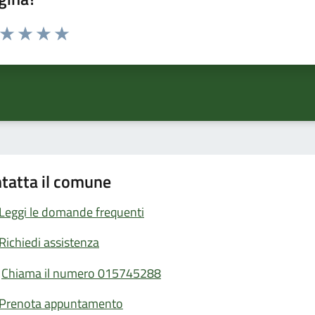
a da 1 a 5 stelle la pagina
ta 1 stelle su 5
Valuta 2 stelle su 5
Valuta 3 stelle su 5
Valuta 4 stelle su 5
Valuta 5 stelle su 5
tatta il comune
Leggi le domande frequenti
Richiedi assistenza
Chiama il numero 015745288
Prenota appuntamento