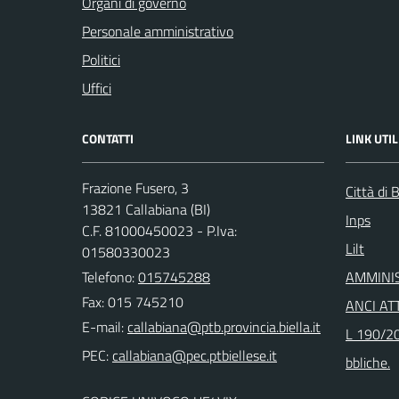
Organi di governo
Personale amministrativo
Politici
Uffici
CONTATTI
LINK UTIL
Frazione Fusero, 3
Città di B
13821 Callabiana (BI)
Inps
C.F. 81000450023 - P.Iva:
Lilt
01580330023
Telefono:
015745288
AMMINI
Fax: 015 745210
ANCI ATT
E-mail:
L 190/20
PEC:
bbliche.