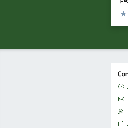
Valut
Valu
Con