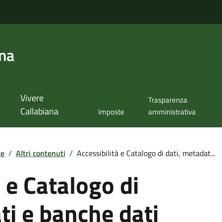
ana
Vivere
Trasparenza
Callabiana
Imposte
amministrativa
te
/
Altri contenuti
/
Accessibilità e Catalogo di dati, metadat...
à e Catalogo di
ti e banche dati