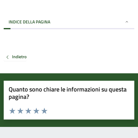
INDICE DELLA PAGINA
Indietro
Quanto sono chiare le informazioni su questa
pagina?
Valuta da 1 a 5 stelle la pagina
Valuta 1 stelle su 5
Valuta 2 stelle su 5
Valuta 3 stelle su 5
Valuta 4 stelle su 5
Valuta 5 stelle su 5