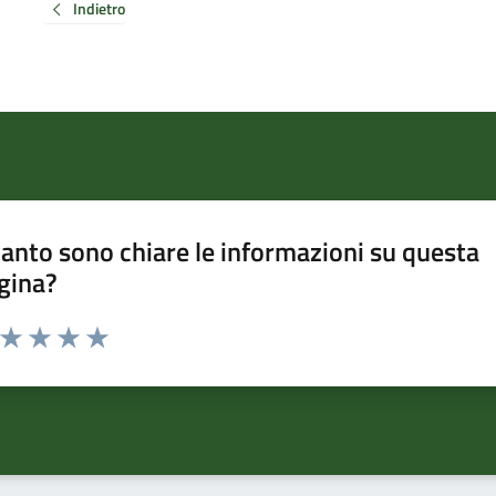
Indietro
anto sono chiare le informazioni su questa
gina?
a da 1 a 5 stelle la pagina
ta 1 stelle su 5
Valuta 2 stelle su 5
Valuta 3 stelle su 5
Valuta 4 stelle su 5
Valuta 5 stelle su 5