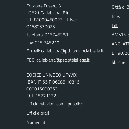
Frazione Fusero, 3
Città di B
13821 Callabiana (BI)
Inps
C.F. 81000450023 - P.Iva:
Lilt
01580330023
Telefono:
015745288
AMMINI
Fax: 015 745210
ANCI ATT
E-mail:
L 190/20
PEC:
bbliche.
CODICE UNIVOCO UF4VIX
IBAN IT 56 P 06085 10316
000015000352
CCP 15771132
Ufficio relazioni con il pubblico
Uffici e orari
Numeri utili