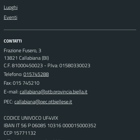
Luoghi
Eventi
CONTATTI
Frazione Fusero, 3
13821 Callabiana (BI)
C.F. 81000450023 - P.Iva: 01580330023
Telefono:
015745288
Fax: 015 745210
E-mail:
PEC:
CODICE UNIVOCO UF4VIX
IBAN IT 56 P 06085 10316 000015000352
CCP 15771132