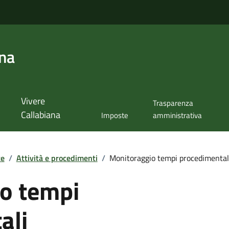
ana
Vivere
Trasparenza
Callabiana
Imposte
amministrativa
te
/
Attività e procedimenti
/
Monitoraggio tempi procedimental
o tempi
ali