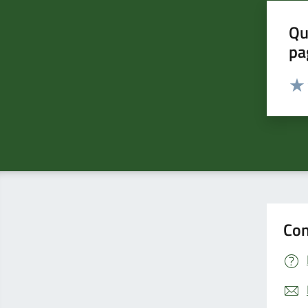
Qu
pa
Valut
Valu
Con