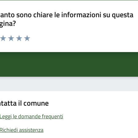
anto sono chiare le informazioni su questa
gina?
a da 1 a 5 stelle la pagina
ta 1 stelle su 5
Valuta 2 stelle su 5
Valuta 3 stelle su 5
Valuta 4 stelle su 5
Valuta 5 stelle su 5
tatta il comune
Leggi le domande frequenti
Richiedi assistenza