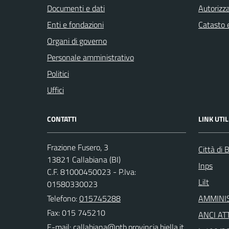
Documenti e dati
Autorizza
Enti e fondazioni
Catasto e
Organi di governo
Personale amministrativo
Politici
Uffici
CONTATTI
LINK UTIL
Frazione Fusero, 3
Città di B
13821 Callabiana (BI)
Inps
C.F. 81000450023 - P.Iva:
Lilt
01580330023
Telefono:
015745288
AMMINI
Fax: 015 745210
ANCI ATT
E-mail: