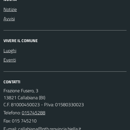
Notizie
Avvisi
VIVERE IL COMUNE
Luoghi
Eventi
CONTATTI
Frazione Fusero, 3
13821 Callabiana (BI)
C.F. 81000450023 - P.Iva: 01580330023
Telefono:
015745288
Fax: 015 745210
E-mail: