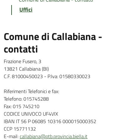
Uffici
Comune di Callabiana -
contatti
Frazione Fusero, 3
13821 Callabiana (BI)
C.F. 81000450023 - P.Iva: 01580330023
Riferimenti Telefonici e fax:
Telefono: 015745288
Fax: 015 745210
CODICE UNIVOCO UF4VIX
IBAN IT 56 P 06085 10316 000015000352
CCP 15771132
E-mail:
callabiana@ptb.provincia.biella.it