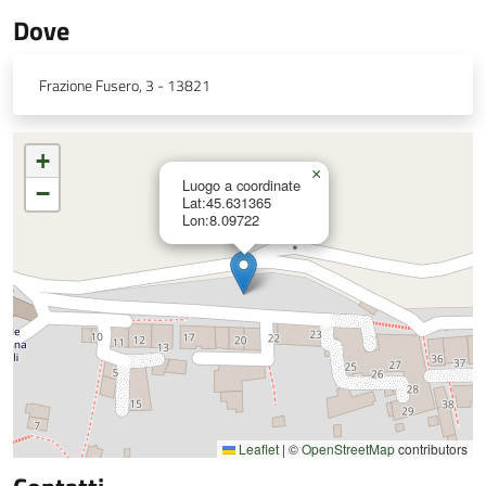
Dove
Frazione Fusero, 3 - 13821
+
×
Luogo a coordinate
−
Lat:45.631365
Lon:8.09722
Leaflet
|
©
OpenStreetMap
contributors