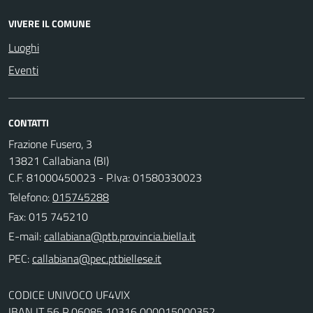
VIVERE IL COMUNE
Luoghi
Eventi
CONTATTI
Frazione Fusero, 3
13821 Callabiana (BI)
C.F. 81000450023 - P.Iva: 01580330023
Telefono:
015745288
Fax: 015 745210
E-mail:
PEC:
CODICE UNIVOCO UF4VIX
IBAN IT 56 P 06085 10316 000015000352