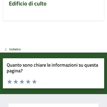
Edificio di culto
Indietro
Quanto sono chiare le informazioni su questa
pagina?
Valuta da 1 a 5 stelle la pagina
Valuta 1 stelle su 5
Valuta 2 stelle su 5
Valuta 3 stelle su 5
Valuta 4 stelle su 5
Valuta 5 stelle su 5