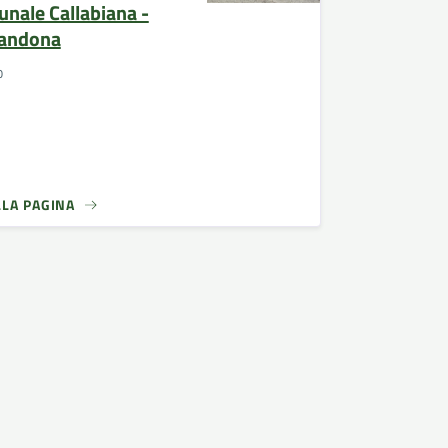
nale Callabiana -
andona
o
LLA PAGINA