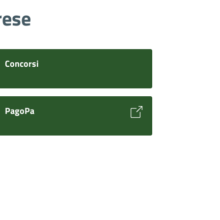
rese
Concorsi
PagoPa