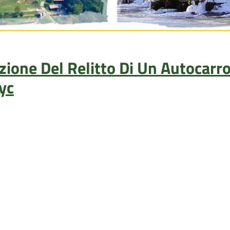
azione Del Relitto Di Un Autocar
yc