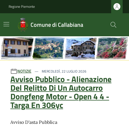
Regione Piemonte
Comune di Callabiana
Ultime notizie
NOTIZIE
MERCOLEDÌ, 22 LUGLIO 2026
Avviso Pubblico - Alienazione
Del Relitto Di Un Autocarro
Dongfeng Motor - Open 4 4 -
Targa En 306yc
Avviso D'asta Pubblica