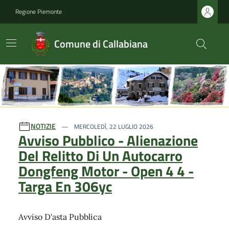
Regione Piemonte
Comune di Callabiana
Ultime notizie
NOTIZIE
MERCOLEDÌ, 22 LUGLIO 2026
Avviso Pubblico - Alienazione
Del Relitto Di Un Autocarro
Dongfeng Motor - Open 4 4 -
Targa En 306yc
Avviso D'asta Pubblica