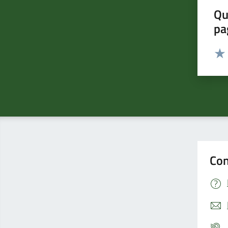
Qu
pa
Valut
Valu
Con