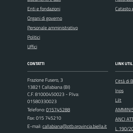
Enti e fondazioni
Catasto e
Organi di governo
Personale amministrativo
Politici
Uffici
CONTATTI
LINK UTIL
Frazione Fusero, 3
Città di B
13821 Callabiana (BI)
Inps
C.F. 81000450023 - P.Iva:
Lilt
01580330023
Telefono:
015745288
AMMINI
Fax: 015 745210
ANCI ATT
E-mail:
L 190/20