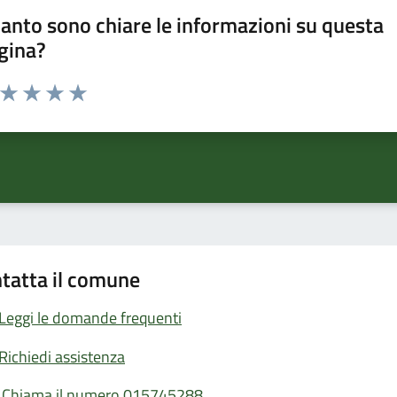
anto sono chiare le informazioni su questa
gina?
a da 1 a 5 stelle la pagina
ta 1 stelle su 5
Valuta 2 stelle su 5
Valuta 3 stelle su 5
Valuta 4 stelle su 5
Valuta 5 stelle su 5
tatta il comune
Leggi le domande frequenti
Richiedi assistenza
Chiama il numero 015745288