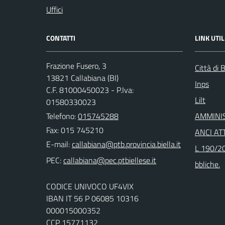
Uffici
CONTATTI
LINK UTIL
Frazione Fusero, 3
Città di B
13821 Callabiana (BI)
Inps
C.F. 81000450023 - P.Iva:
Lilt
01580330023
Telefono:
015745288
AMMINI
Fax: 015 745210
ANCI ATT
E-mail:
L 190/20
PEC:
bbliche.
CODICE UNIVOCO UF4VIX
IBAN IT 56 P 06085 10316
000015000352
CCP 15771132