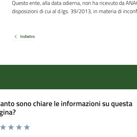
Questo ente, alla data odierna, non ha ricevuto da ANA
disposizioni di cui al d.lgs. 39/2013, in materia di inconf
Indietro
anto sono chiare le informazioni su questa
gina?
a da 1 a 5 stelle la pagina
ta 1 stelle su 5
Valuta 2 stelle su 5
Valuta 3 stelle su 5
Valuta 4 stelle su 5
Valuta 5 stelle su 5