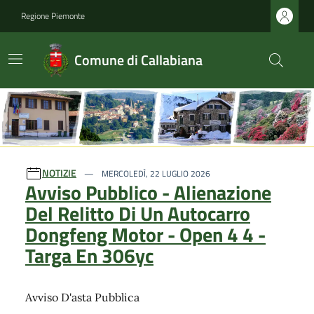
Regione Piemonte
Comune di Callabiana
Ultime notizie
NOTIZIE
MERCOLEDÌ, 22 LUGLIO 2026
Avviso Pubblico - Alienazione
Del Relitto Di Un Autocarro
Dongfeng Motor - Open 4 4 -
Targa En 306yc
Avviso D'asta Pubblica