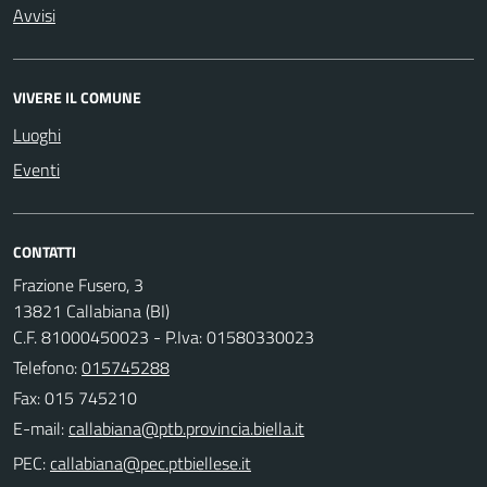
Avvisi
VIVERE IL COMUNE
Luoghi
Eventi
CONTATTI
Frazione Fusero, 3
13821 Callabiana (BI)
C.F. 81000450023 - P.Iva: 01580330023
Telefono:
015745288
Fax: 015 745210
E-mail:
PEC: