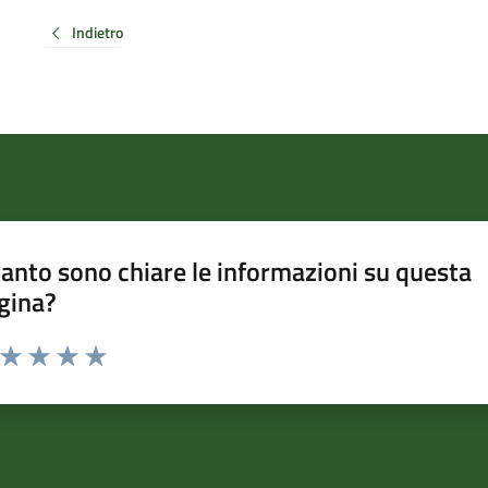
Indietro
anto sono chiare le informazioni su questa
gina?
a da 1 a 5 stelle la pagina
ta 1 stelle su 5
Valuta 2 stelle su 5
Valuta 3 stelle su 5
Valuta 4 stelle su 5
Valuta 5 stelle su 5