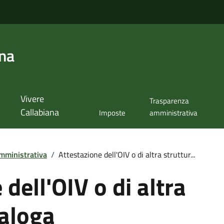
ana
Vivere
Trasparenza
Callabiana
Imposte
amministrativa
mministrativa
/
Attestazione dell'OIV o di altra struttur...
dell'OIV o di altra
naloga