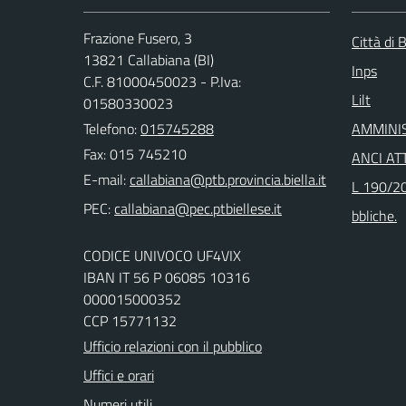
Frazione Fusero, 3
Città di B
13821 Callabiana (BI)
Inps
C.F. 81000450023 - P.Iva:
Lilt
01580330023
Telefono:
015745288
AMMINI
Fax: 015 745210
ANCI ATT
E-mail:
L 190/20
PEC:
bbliche.
CODICE UNIVOCO UF4VIX
IBAN IT 56 P 06085 10316
000015000352
CCP 15771132
Ufficio relazioni con il pubblico
Uffici e orari
Numeri utili