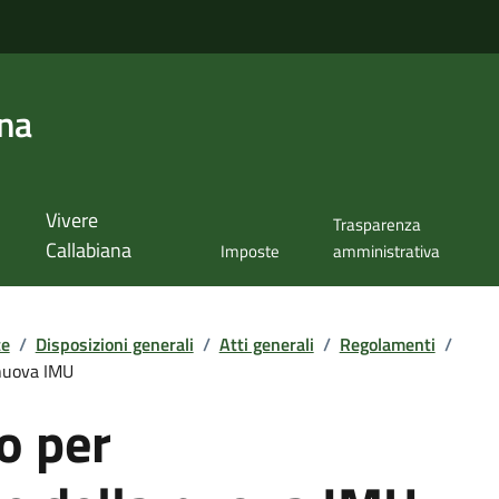
ana
Vivere
Trasparenza
Callabiana
Imposte
amministrativa
te
/
Disposizioni generali
/
Atti generali
/
Regolamenti
/
 nuova IMU
o per