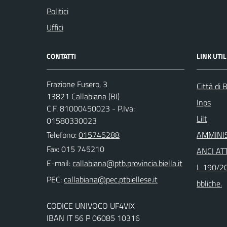
Politici
Uffici
CONTATTI
LINK UTIL
Frazione Fusero, 3
Città di B
13821 Callabiana (BI)
Inps
C.F. 81000450023 - P.Iva:
Lilt
01580330023
Telefono:
015745288
AMMINI
Fax: 015 745210
ANCI ATT
E-mail:
L 190/20
PEC:
bbliche.
CODICE UNIVOCO UF4VIX
IBAN IT 56 P 06085 10316