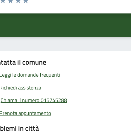
ta 1 stelle su 5
Valuta 2 stelle su 5
Valuta 3 stelle su 5
Valuta 4 stelle su 5
Valuta 5 stelle su 5
tatta il comune
Leggi le domande frequenti
Richiedi assistenza
Chiama il numero 015745288
Prenota appuntamento
blemi in città