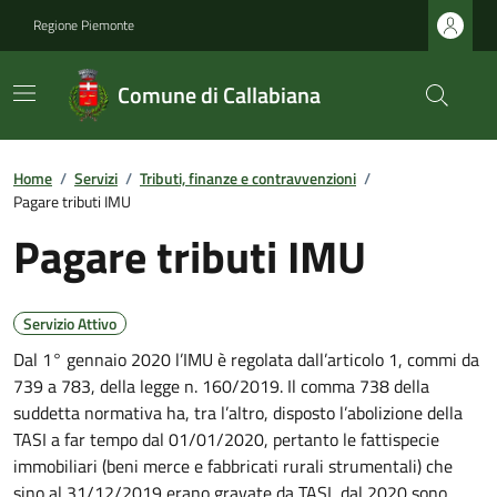
Regione Piemonte
Comune di Callabiana
Home
/
Servizi
/
Tributi, finanze e contravvenzioni
/
Pagare tributi IMU
Pagare tributi IMU
Servizio Attivo
Dal 1° gennaio 2020 l’IMU è regolata dall’articolo 1, commi da
739 a 783, della legge n. 160/2019. Il comma 738 della
suddetta normativa ha, tra l’altro, disposto l’abolizione della
TASI a far tempo dal 01/01/2020, pertanto le fattispecie
immobiliari (beni merce e fabbricati rurali strumentali) che
sino al 31/12/2019 erano gravate da TASI, dal 2020 sono