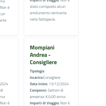
Importi di Viaggio:
Non è
nnui
stato corrisposto alcun
Non è
emolumento rientrante
lcun
nella fattispecie.
ante
Mompiani
Andrea -
Consigliere
Tipologia
Incarico:
Consigliere
2024
Data Inizio:
13/12/2024
di
Compensi:
Gettoni di
nnui
presenza: €,0,00 annui
Non è
Importi di Viaggio:
Non è