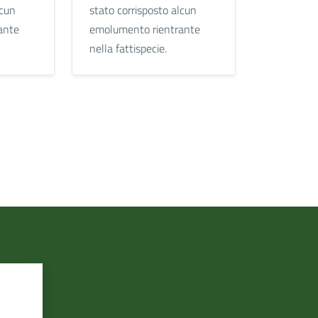
lcun
stato corrisposto alcun
ante
emolumento rientrante
nella fattispecie.