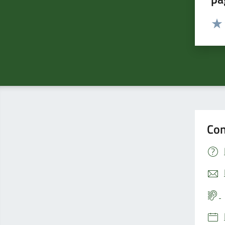
Valut
Valu
Con