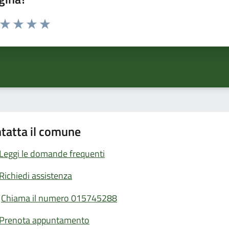
a da 1 a 5 stelle la pagina
ta 1 stelle su 5
Valuta 2 stelle su 5
Valuta 3 stelle su 5
Valuta 4 stelle su 5
Valuta 5 stelle su 5
tatta il comune
Leggi le domande frequenti
Richiedi assistenza
Chiama il numero 015745288
Prenota appuntamento