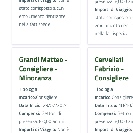
Importi di Viaggio:
Non è
presenza: €,0,00 a
stato corrisposto alcun
Importi di Viaggio:
emolumento rientrante
stato corrisposto a
nella fattispecie.
emolumento rientr
nella fattispecie.
Grandi Matteo -
Cervellati
Consigliere -
Fabrizio -
Minoranza
Consigliere
Tipologia
Tipologia
Incarico:
Consigliere
Incarico:
Consigliere
Data Inizio:
29/07/2024
Data Inizio:
18/10/
Compensi:
Gettoni di
Compensi:
Gettoni 
presenza: €,0,00 annui
presenza: €,0,00 a
Importi di Viaggio:
Non è
Importi di Viaggio: