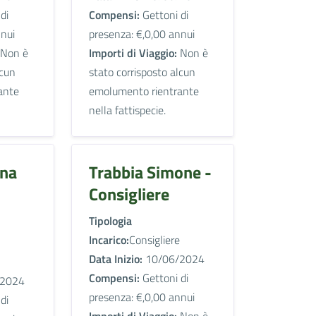
di
Compensi:
Gettoni di
nnui
presenza: €,0,00 annui
Non è
Importi di Viaggio:
Non è
lcun
stato corrisposto alcun
ante
emolumento rientrante
nella fattispecie.
nna
Trabbia Simone -
Consigliere
Tipologia
Incarico:
Consigliere
Data Inizio:
10/06/2024
Compensi:
Gettoni di
2024
presenza: €,0,00 annui
di