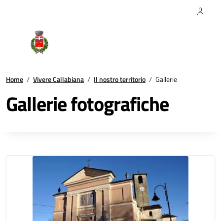
Regione Piemonte
Comune di Callabiana
Home
/
Vivere Callabiana
/
Il nostro territorio
/
Gallerie
Gallerie fotografiche