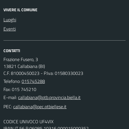
VIVERE IL COMUNE
Luoghi
Eventi
CONTATTI
Frazione Fusero, 3
13821 Callabiana (BI)
C.F. 81000450023 - P.Iva: 01580330023
Telefono:
015745288
Fax: 015 745210
E-mail:
PEC:
CODICE UNIVOCO UF4VIX
IBAN IT 56 P 06085 10316 000015000352