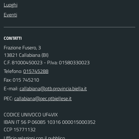
Luoghi
Eventi
CONTATTI
Frazione Fusero, 3
13821 Callabiana (BI)
C.F. 81000450023 - P.Iva: 01580330023
Telefono:
015745288
Fax: 015 745210
E-mail:
PEC:
CODICE UNIVOCO UF4VIX
IBAN IT 56 P 06085 10316 000015000352
CCP 15771132
Ufficio relazioni con il pubblico